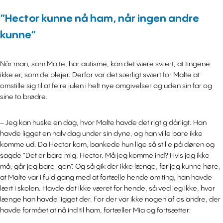
”Hector kunne nå ham, når ingen andre
kunne”
Når man, som Malte, har autisme, kan det være svært, at tingene
ikke er, som de plejer. Derfor var det særligt svært for Malte at
omstille sig til at fejre julen i helt nye omgivelser og uden sin far og
sine to brødre.
– Jeg kan huske en dag, hvor Malte havde det rigtig dårligt. Han
havde ligget en halv dag under sin dyne, og han ville bare ikke
komme ud. Da Hector kom, bankede hun lige så stille på døren og
sagde ”Det er bare mig, Hector. Må jeg komme ind? Hvis jeg ikke
må, går jeg bare igen”. Og så gik der ikke længe, før jeg kunne høre,
at Malte var i fuld gang med at fortælle hende om ting, han havde
lært i skolen. Havde det ikke været for hende, så ved jeg ikke, hvor
længe han havde ligget der. For der var ikke nogen af os andre, der
havde formået at nå ind til ham, fortæller Mia og fortsætter: