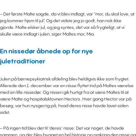
– Det første Malte sagde, da vi blev indlagt, var ”mor, du skal love, at
jeg kommer hjem til jul”. Og det vidste jeg jo godt, han nok ikke
gjorde. Malte elsker jul, og jeg syntes, det var så frygteligt, at vi
skulle være indlagt i julen, siger Maltes mor, Mia.
En nissedør åbnede op for nye
juletraditioner
Julen på børnepsykiatrisk afdeling blev heldigvis ikke som frygtet.
Allerede den 1. december var en nisse flyttet ind på Maltes værelse
med sin lille nissedør. Og nissen gik hurtigt fra at være Maltes til at
være Malte og hospitalsklovnen Hectors. Hver gang Hector var på
besøg, var hun nysgerrig på, hvad deres nisse havde lavet siden
sidst.
– På ingen tid blev det til ’deres’ nisse. Det var noget, de havde
sammen, og der blev bygget en hel historie op omkring den nisse og