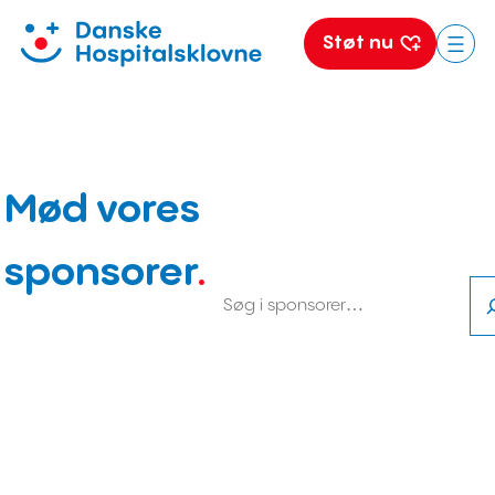
Støt nu
Spring
til
indhold
Mød vores
sponsorer
.
Søg