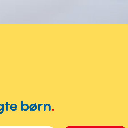
agte børn
.