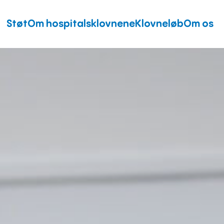
Støt
Om hospitalsklovnene
Klovneløb
Om os