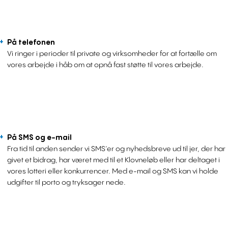
På telefonen
Vi ringer i perioder til private og virksomheder for at fortælle om
vores arbejde i håb om at opnå fast støtte til vores arbejde.
På SMS og e-mail
Fra tid til anden sender vi SMS’er og nyhedsbreve ud til jer, der har
givet et bidrag, har været med til et Klovneløb eller har deltaget i
vores lotteri eller konkurrencer. Med e-mail og SMS kan vi holde
udgifter til porto og tryksager nede.