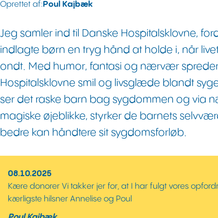
Oprettet af:
Poul Kajbæk
Jeg samler ind til Danske Hospitalsklovne, ford
indlagte børn en tryg hånd at holde i, når live
ondt. Med humor, fantasi og nærvær sprede
Hospitalsklovne smil og livsglæde blandt syg
ser det raske barn bag sygdommen og via 
magiske øjeblikke, styrker de barnets selvværd 
bedre kan håndtere sit sygdomsforløb.
08.10.2025
Kære donorer Vi takker jer for, at I har fulgt vores opfordr
kærligste hilsner Annelise og Poul
Poul Kajbæk