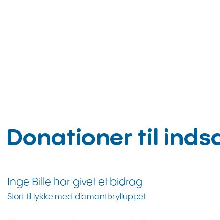
Donationer til ind
Inge Bille har givet et bidrag
Giver
Beløb
Stort til lykke med diamantbrylluppet.