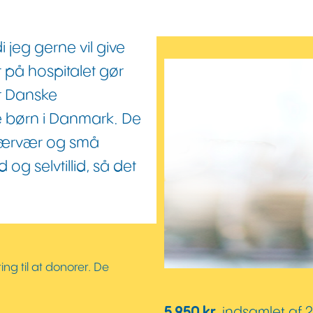
i jeg gerne vil give
t på hospitalet gør
r Danske
e børn i Danmark. De
nærvær og små
og selvtillid, så det
ing til at donorer. De
5.950 kr.
indsamlet af 2