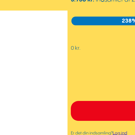
238
0 kr.
Er det din indsamling?
Log ind