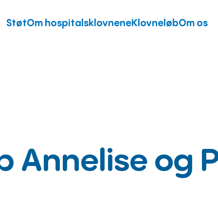
Støt
Om hospitalsklovnene
Klovneløb
Om os
p Annelise og 