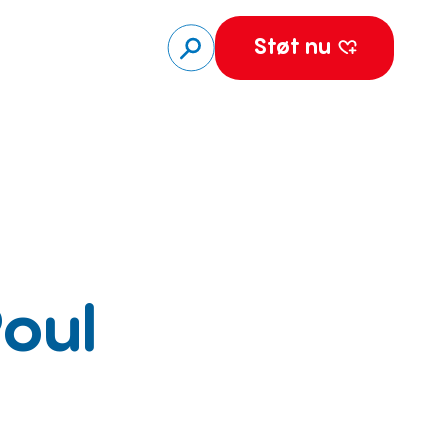
Støt nu
Poul