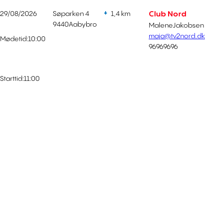
29/08/2026
Søparken 4
1,4 km
Club Nord
9440
Aabybro
Malene
Jakobsen
maja@tv2nord.dk
Mødetid:
10:00
96969696
Starttid:
11:00