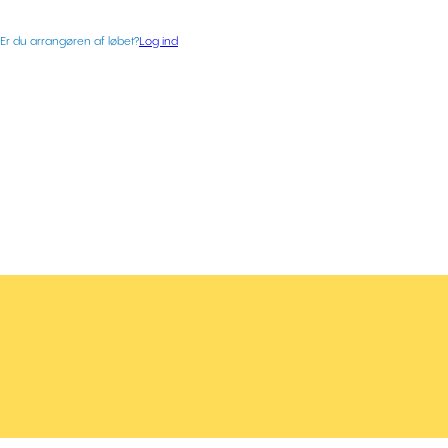
Er du arrangøren af løbet?
Log ind