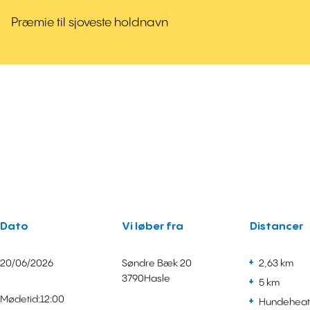
Præmie til sjoveste holdnavn
Dato
Vi løber fra
Distancer
20/06/2026
Søndre Bæk 20
2,63 km
3790
Hasle
5 km
Mødetid:
12:00
Hundeheat