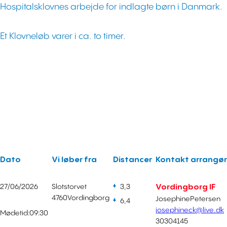
Hospitalsklovnes arbejde for indlagte børn i Danmark.
Et Klovneløb varer i ca. to timer.
Dato
Vi løber fra
Distancer
Kontakt arrangør
27/06/2026
Slotstorvet
3,3
Vordingborg IF
4760
Vordingborg
Josephine
Petersen
6,4
josephineck@live.dk
Mødetid:
09:30
30304145