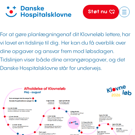
Klovneløbet
.
Støt nu
Spring
til
For at gøre planlægningenaf dit Klovneløb lettere, har
indhold
vi lavet en tidslinje til dig. Her kan du få overblik over
dine opgaver og ansvar frem mod løbsdagen.
Tidslinjen viser både dine arrangøropgaver, og det
Danske Hospitalsklovne står for undervejs.