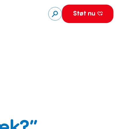
Støt nu
væk?”