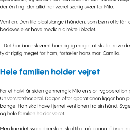
der én ting, der altid har været særlig svær for Milo.
Venflon. Den lille plastslange i hånden, som børn ofte får l
bedøves eller have medicin direkte i blodet.
– Det har bare skræmt ham rigtig meget at skulle have de
fyldt rigtig meget for ham, fortæller hans mor, Camilla.
Hele familien holder vejret
For et halvt år siden gennemgik Milo en stor rygoperatio
Universitetshospital. Dagen efter operationen ligger han p
bange. Han skal have fjernet venflonen fra sin hånd. Syge
og hele familien holder vejret.
Men lige idet sygeplejersken skal til at gå i gang, åbner h