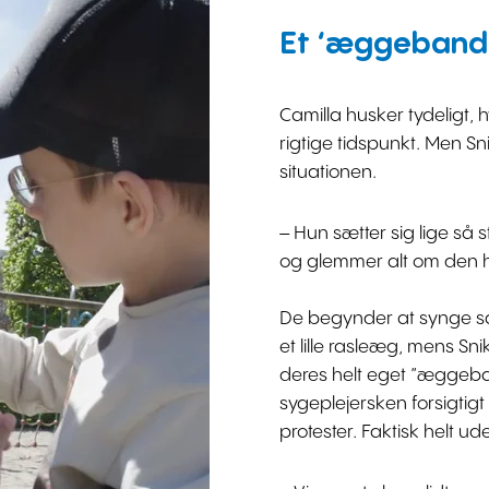
Et ‘æggeband’
Camilla husker tydeligt, 
rigtige tidspunkt. Men S
situationen.
– Hun sætter sig lige så
og glemmer alt om den her
De begynder at synge sa
et lille rasleæg, mens Sn
deres helt eget ”æggeba
sygeplejersken forsigtigt
protester. Faktisk helt u