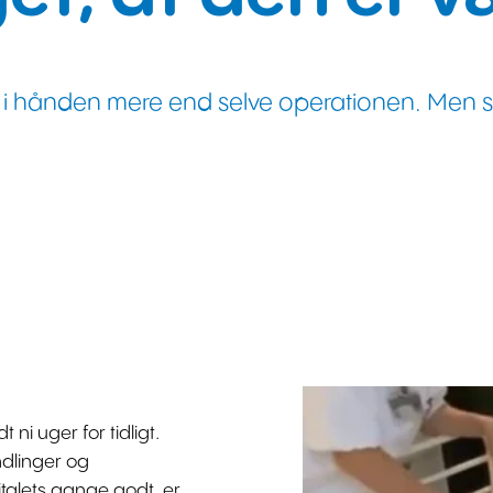
lange i hånden mere end selve operationen. M
 ni uger for tidligt.
ndlinger og
talets gange godt, er