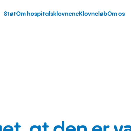
Støt
Om hospitalsklovnene
Klovneløb
Om os
et, at den er 