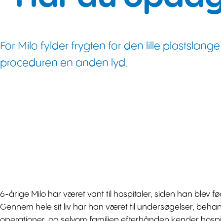
For Milo fylder frygten for den lille plasts
proceduren en anden lyd.
6-årige Milo har været vant til hospitaler, siden han blev født
Gennem hele sit liv har han været til undersøgelser, beha
operationer, og selvom familien efterhånden kender hospi