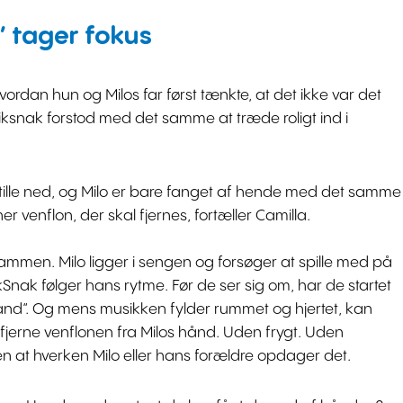
 tager fokus
hvordan hun og Milos far først tænkte, at det ikke var det
niksnak forstod med det samme at træde roligt ind i
 stille ned, og Milo er bare fanget af hende med det samme
 venflon, der skal fjernes, fortæller Camilla.
mmen. Milo ligger i sengen og forsøger at spille med på
ikSnak følger hans rytme. Før de ser sig om, har de startet
nd”. Og mens musikken fylder rummet og hjertet, kan
 fjerne venflonen fra Milos hånd. Uden frygt. Uden
den at hverken Milo eller hans forældre opdager det.