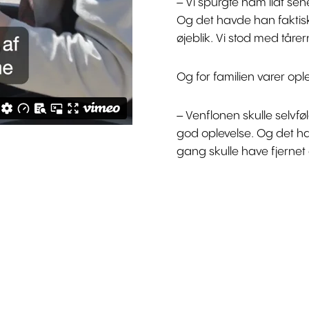
– Vi spurgte ham lidt se
Og det havde han faktisk s
øjeblik. Vi stod med tåre
Og for familien varer opl
– Venflonen skulle selvfø
god oplevelse. Og det ha
gang skulle have fjernet 