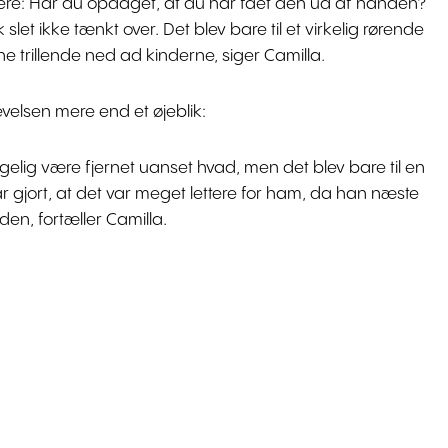
nere: Har du opdaget, at du har fået den ud af hånden?
let ikke tænkt over. Det blev bare til et virkelig rørende
rne trillende ned ad kinderne, siger Camilla.
evelsen mere end et øjeblik:
lgelig være fjernet uanset hvad, men det blev bare til en
r gjort, at det var meget lettere for ham, da han næste
den, fortæller Camilla.