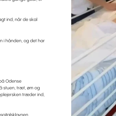
agt ind, når de skal
n i hånden, og det har
n på Odense
å stuen, træt, øm og
plejersken træder ind,
ospitalsklovnen