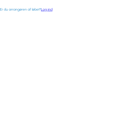
Er du arrangøren af løbet?
Log ind