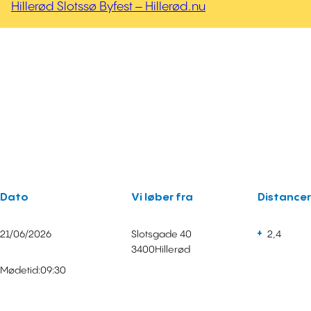
Hillerød Slotssø Byfest – Hillerød.nu
Dato
Vi løber fra
Distancer
21/06/2026
Slotsgade 40
2,4
3400
Hillerød
Mødetid:
09:30