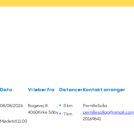
Dato
Vi løber fra
Distancer
Kontakt arrangør
08/08/2026
Bogøvej 8
3 km
Pernille
Sofia
4060
Kirke Såby
pernillesofiag@gmail.com
7 km
20169641
Mødetid:
11:00