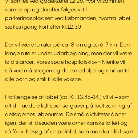
Vi samles ved gadekæret 12.25, hvor vi sammen
varmer op og derefter følges vi til
parkeringspladsen ved købmanden, hvorfra løbet
sættes igang kort efter kl.12.30
Der vil være to ruter på ca. 3 km og ca 6-7 km. Den
lange rute er under udarbejdning, men der vil være
to distancer. Vores søde hospitalsklovn Nienke vil
stå ved målstregen og dele medaljer og smil ud til
alle børn og smil til alle voksne.
I forlængelse af løbet (ca. Kl. 13.45-14.) vil vi – som
altid – uddele lidt sponsorgaver på lodtrækning af
deltagernes løbenumre. De små aktiviteter åbner
igen, der vil desuden være amerikanske lotteri og
så får vi besøg af en politibil, som man kan få lov,at