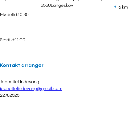
5550
Langeskov
6 km
Mødetid:
10:30
Starttid:
11:00
Kontakt arrangør
Jeanette
Lindevang
jeanettelindevang@gmail.com
22782525