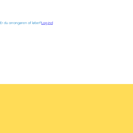
Er du arrangøren af løbet?
Log ind