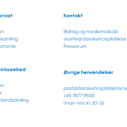
privat
Kontakt
on
Bidrag og medlemsskab:
ndsamling
stoette@danskehospitalsklo
tamente
Presserum
virksomhed
Øvrige henvendelser
on
post@danskehospitalsklovn
r
+45 7877 9500
dsindsamling
(man-tors kl. 10-16,
rtnerskaber
fredag kl. 10-14)