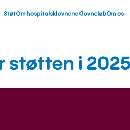
Støt
Om hospitalsklovnene
Klovneløb
Om os
r støtten i 202