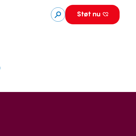
Støt nu
5