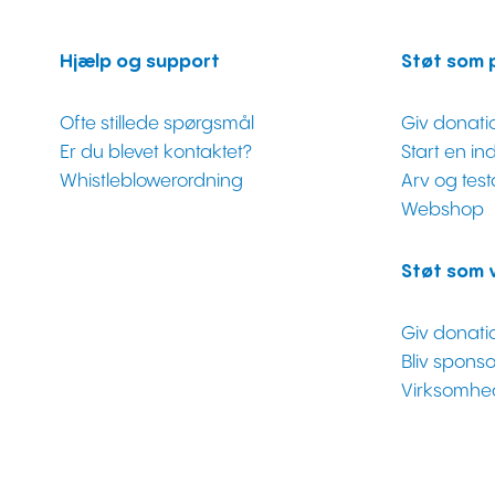
Hjælp og support
Støt som 
Ofte stillede spørgsmål
Giv donati
Er du blevet kontaktet?
Start en i
Whistleblowerordning
Arv og tes
Webshop
Støt som 
Giv donati
Bliv sponso
Virksomhe
CSR og pa