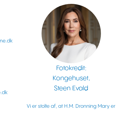
vne.dk
Fotokredit:
Kongehuset,
Steen Evald
e.dk
Vi er stolte af, at H.M. Dronning Mary er
protektor for Danske Hospitalsklovne.