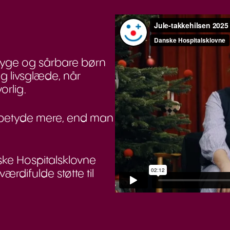
 syge og sårbare børn
g livsglæde, når
orlig.
an betyde mere, end man
ke Hospitalsklovne
værdifulde støtte til